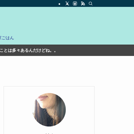
家ごはん
。。