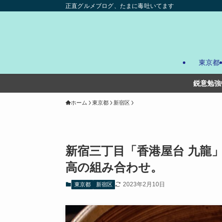
正直グルメブログ、たまに毒吐いてます
東京都
鋭意勉強中。試行錯誤しながら、少
ホーム
東京都
新宿区
新宿三丁目「香港屋台 九龍
高の組み合わせ。
2023年2月10日
東京都
新宿区