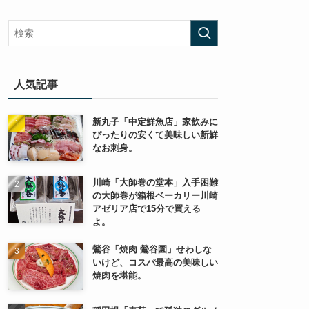
人気記事
新丸子「中定鮮魚店」家飲みに
ぴったりの安くて美味しい新鮮
なお刺身。
川崎「大師巻の堂本」入手困難
の大師巻が箱根ベーカリー川崎
アゼリア店で15分で買える
よ。
鶯谷「焼肉 鶯谷園」せわしな
いけど、コスパ最高の美味しい
焼肉を堪能。