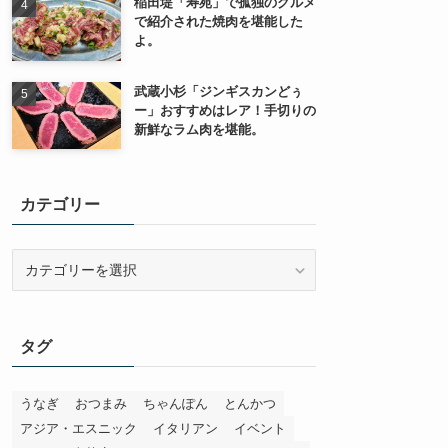
稲田堤「寿苑」で孤独のグルメ
で紹介された焼肉を堪能した
よ。
武蔵小杉「ジンギスカンどぅ
ー」おすすめはレア！手切りの
新鮮なラム肉を堪能。
カテゴリー
カ
テ
ゴ
リ
タグ
ー
うなぎ
おつまみ
ちゃんぽん
とんかつ
アジア・エスニック
イタリアン
イベント