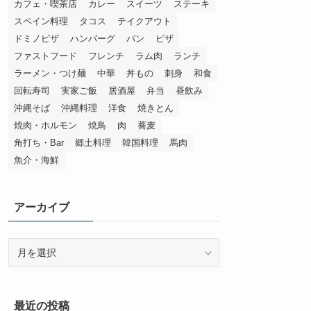
カフェ・喫茶店
カレー
スイーツ
ステーキ
スペイン料理
タコス
テイクアウト
ドミノピザ
ハンバーグ
パン
ピザ
ファストフード
フレンチ
ラム肉
ランチ
ラーメン・つけ麺
中華
丼もの
刺身
和食
回転寿司
実家ご飯
居酒屋
弁当
昼飲み
沖縄そば
沖縄料理
洋食
焼きとん
焼肉・ホルモン
焼鳥
肉
蕎麦
角打ち・Bar
郷土料理
韓国料理
馬肉
魚介・海鮮
アーカイブ
ア
ー
カ
イ
最近の投稿
ブ