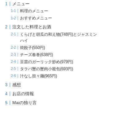
メニュー
料理のメニュー
おすすめメニュー
注文した料理とお酒
くらげと胡瓜の和え物(748円)とジャスミン
ハイ
焼餃子(550円)
チーズ春巻(638円)
豆苗のガーリック炒め(979円)
タラバ蟹の蟹肉小籠包(693円)
汁なし担々麺(965円)
感想
お店の情報
Maiの独り言