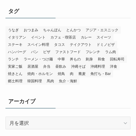
ゴ
リ
タグ
ー
うなぎ
おつまみ
ちゃんぽん
とんかつ
アジア・エスニック
イタリアン
イベント
カフェ・喫茶店
カレー
スイーツ
ステーキ
スペイン料理
タコス
テイクアウト
ドミノピザ
ハンバーグ
パン
ピザ
ファストフード
フレンチ
ラム肉
ランチ
ラーメン・つけ麺
中華
丼もの
刺身
和食
回転寿司
実家ご飯
居酒屋
弁当
昼飲み
沖縄そば
沖縄料理
洋食
焼きとん
焼肉・ホルモン
焼鳥
肉
蕎麦
角打ち・Bar
郷土料理
韓国料理
馬肉
魚介・海鮮
アーカイブ
ア
ー
カ