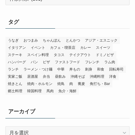
テ
ゴ
リ
タグ
ー
うなぎ
おつまみ
ちゃんぽん
とんかつ
アジア・エスニック
イタリアン
イベント
カフェ・喫茶店
カレー
スイーツ
ステーキ
スペイン料理
タコス
テイクアウト
ドミノピザ
ハンバーグ
パン
ピザ
ファストフード
フレンチ
ラム肉
ランチ
ラーメン・つけ麺
中華
丼もの
刺身
和食
回転寿司
実家ご飯
居酒屋
弁当
昼飲み
沖縄そば
沖縄料理
洋食
焼きとん
焼肉・ホルモン
焼鳥
肉
蕎麦
角打ち・Bar
郷土料理
韓国料理
馬肉
魚介・海鮮
アーカイブ
ア