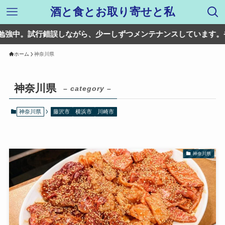
酒と食とお取り寄せと私
行錯誤しながら、少ーしずつメンテナンスしています。やりたいこ
ホーム
神奈川県
神奈川県
– category –
神奈川県
藤沢市
横浜市
川崎市
神奈川県