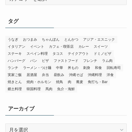
テ
ゴ
リ
タグ
ー
うなぎ
おつまみ
ちゃんぽん
とんかつ
アジア・エスニック
イタリアン
イベント
カフェ・喫茶店
カレー
スイーツ
ステーキ
スペイン料理
タコス
テイクアウト
ドミノピザ
ハンバーグ
パン
ピザ
ファストフード
フレンチ
ラム肉
ランチ
ラーメン・つけ麺
中華
丼もの
刺身
和食
回転寿司
実家ご飯
居酒屋
弁当
昼飲み
沖縄そば
沖縄料理
洋食
焼きとん
焼肉・ホルモン
焼鳥
肉
蕎麦
角打ち・Bar
郷土料理
韓国料理
馬肉
魚介・海鮮
アーカイブ
ア