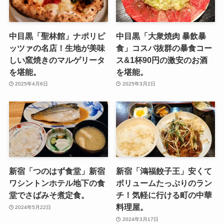
中目黒「聖林館」ナポリピ
中目黒「大衆焼肉 暴飲暴
ッツァの名店！生地が美味
食」コスパ抜群の暴食コー
しい窯焼きのマルゲリータ
ス&1杯90円の激安のお酒
を堪能。
を堪能。
2025年4月6日
2025年3月2日
新宿「つのはず食堂」新宿
新宿「鴻福餃子王」安くて
ワシントンホテル地下の食
ボリュームたっぷりのラン
堂でさばみそ煮定食。
チ！気軽に行ける町の中華
料理屋。
2024年5月22日
2024年3月17日