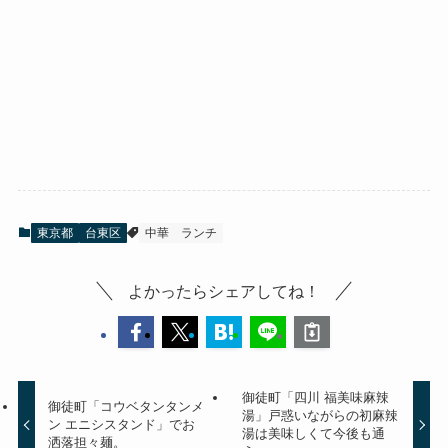
東京都
台東区
中華
ランチ
よかったらシェアしてね！
御徒町「四川 福美味麻辣
御徒町「コウベタンタンメ
湯」戸惑いながらの初麻辣
ン エニシスタンド」でお
湯は美味しくて今後も通
洒落担々麺。