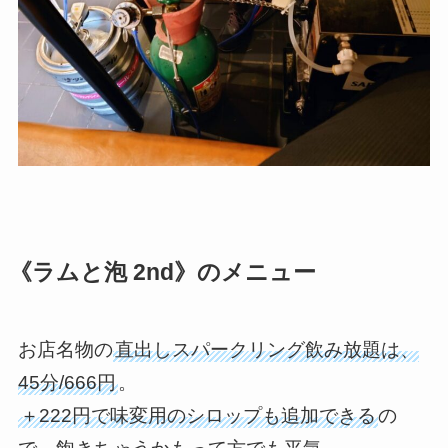
《ラムと泡 2nd》のメニュー
お店名物の
直出しスパークリング飲み放題は、
45分/666円
。
＋222円で味変用のシロップも追加できる
の