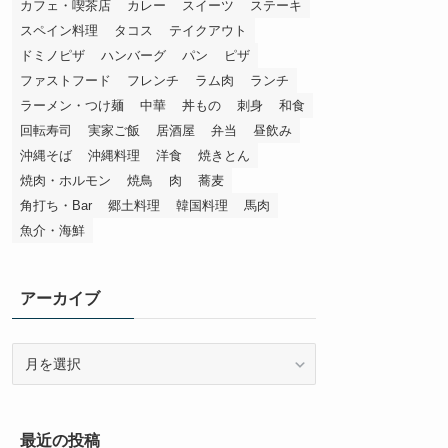
カフェ・喫茶店
カレー
スイーツ
ステーキ
スペイン料理
タコス
テイクアウト
ドミノピザ
ハンバーグ
パン
ピザ
ファストフード
フレンチ
ラム肉
ランチ
ラーメン・つけ麺
中華
丼もの
刺身
和食
回転寿司
実家ご飯
居酒屋
弁当
昼飲み
沖縄そば
沖縄料理
洋食
焼きとん
焼肉・ホルモン
焼鳥
肉
蕎麦
角打ち・Bar
郷土料理
韓国料理
馬肉
魚介・海鮮
アーカイブ
ア
ー
カ
イ
最近の投稿
ブ