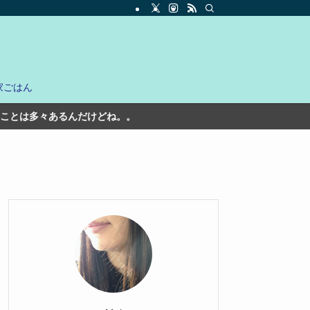
家ごはん
。