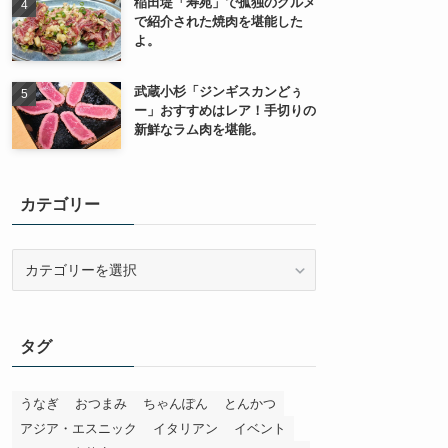
稲田堤「寿苑」で孤独のグルメ
で紹介された焼肉を堪能した
よ。
武蔵小杉「ジンギスカンどぅ
ー」おすすめはレア！手切りの
新鮮なラム肉を堪能。
カテゴリー
カ
テ
ゴ
リ
タグ
ー
うなぎ
おつまみ
ちゃんぽん
とんかつ
アジア・エスニック
イタリアン
イベント