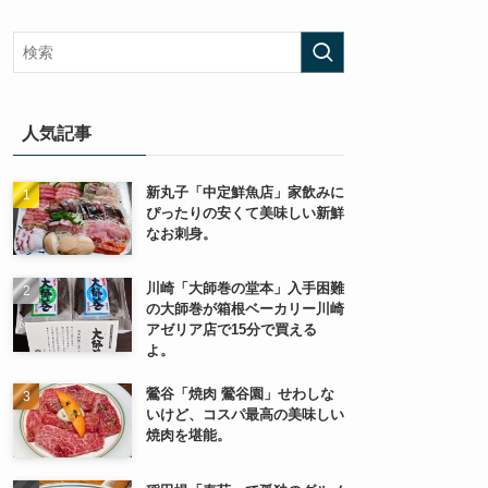
人気記事
新丸子「中定鮮魚店」家飲みに
ぴったりの安くて美味しい新鮮
なお刺身。
川崎「大師巻の堂本」入手困難
の大師巻が箱根ベーカリー川崎
アゼリア店で15分で買える
よ。
鶯谷「焼肉 鶯谷園」せわしな
いけど、コスパ最高の美味しい
焼肉を堪能。