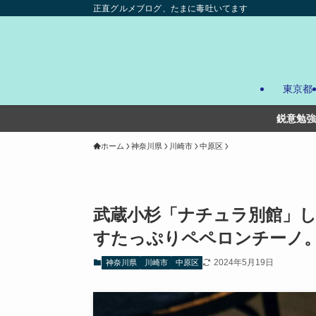
正直グルメブログ、たまに毒吐いてます
東京都
鋭意勉強中。試行錯誤しながら、少ー
ホーム
神奈川県
川崎市
中原区
武蔵小杉「ナチュラ別館」
すたっぷりペペロンチーノ
2024年5月19日
神奈川県
川崎市
中原区