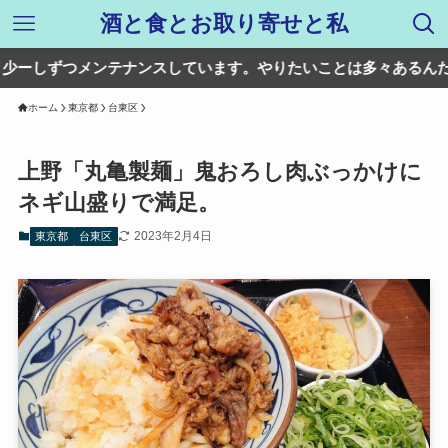
酒と食とお取り寄せと私
つメンテナンスしています。やりたいことは多々あるんだけどね。
ホーム
東京都
台東区
上野「丸亀製麺」鬼おろし肉ぶっかけに
ネギ山盛りで満足。
2023年2月4日
東京都
台東区