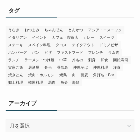
リ
タグ
ー
うなぎ
おつまみ
ちゃんぽん
とんかつ
アジア・エスニック
イタリアン
イベント
カフェ・喫茶店
カレー
スイーツ
ステーキ
スペイン料理
タコス
テイクアウト
ドミノピザ
ハンバーグ
パン
ピザ
ファストフード
フレンチ
ラム肉
ランチ
ラーメン・つけ麺
中華
丼もの
刺身
和食
回転寿司
実家ご飯
居酒屋
弁当
昼飲み
沖縄そば
沖縄料理
洋食
焼きとん
焼肉・ホルモン
焼鳥
肉
蕎麦
角打ち・Bar
郷土料理
韓国料理
馬肉
魚介・海鮮
アーカイブ
ア
ー
カ