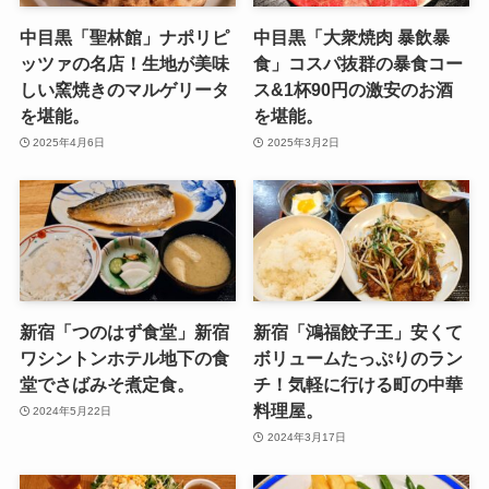
中目黒「聖林館」ナポリピ
中目黒「大衆焼肉 暴飲暴
ッツァの名店！生地が美味
食」コスパ抜群の暴食コー
しい窯焼きのマルゲリータ
ス&1杯90円の激安のお酒
を堪能。
を堪能。
2025年4月6日
2025年3月2日
新宿「つのはず食堂」新宿
新宿「鴻福餃子王」安くて
ワシントンホテル地下の食
ボリュームたっぷりのラン
堂でさばみそ煮定食。
チ！気軽に行ける町の中華
料理屋。
2024年5月22日
2024年3月17日